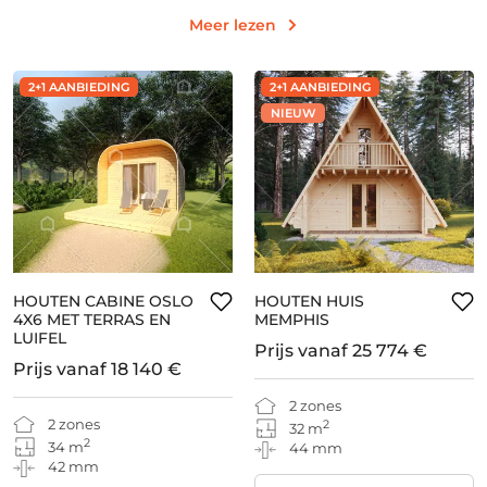
Meer lezen
2+1 AANBIEDING
2+1 AANBIEDING
NIEUW
HOUTEN CABINE OSLO
HOUTEN HUIS
4X6 MET TERRAS EN
MEMPHIS
LUIFEL
Prijs vanaf
25 774 €
Prijs vanaf
18 140 €
2 zones
2 zones
2
32 m
2
34 m
44 mm
42 mm