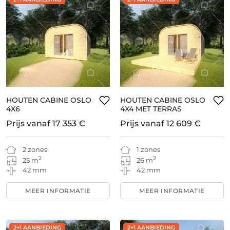
HOUTEN CABINE OSLO
HOUTEN CABINE OSLO
4X6
4X4 MET TERRAS
Prijs vanaf
17 353 €
Prijs vanaf
12 609 €
2 zones
1 zones
2
2
25 m
26 m
42 mm
42 mm
MEER INFORMATIE
MEER INFORMATIE
2+1 AANBIEDING
2+1 AANBIEDING