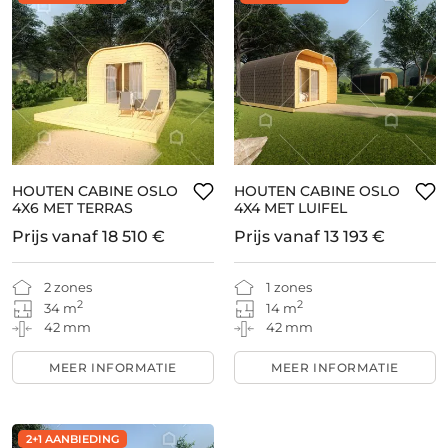
HOUTEN CABINE OSLO
HOUTEN CABINE OSLO
4X6 MET TERRAS
4X4 MET LUIFEL
Prijs vanaf
18 510 €
Prijs vanaf
13 193 €
2 zones
1 zones
2
2
34 m
14 m
42 mm
42 mm
MEER INFORMATIE
MEER INFORMATIE
2+1 AANBIEDING