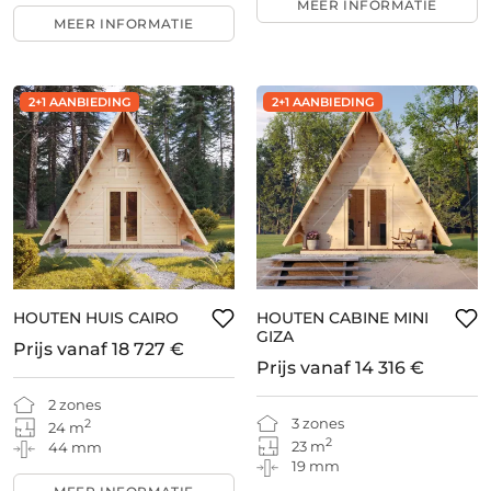
MEER INFORMATIE
MEER INFORMATIE
2+1 AANBIEDING
2+1 AANBIEDING
HOUTEN HUIS CAIRO
HOUTEN CABINE MINI
GIZA
Prijs vanaf
18 727 €
Prijs vanaf
14 316 €
2 zones
3 zones
2
24 m
2
23 m
44 mm
19 mm