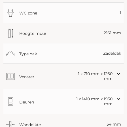
1
WC zone
2161 mm
Hoogte muur
Zadeldak
Type dak
1 x 710 mm x 1260
Venster
mm
1 x 1410 mm x 1950
Deuren
mm
34 mm
Wanddikte