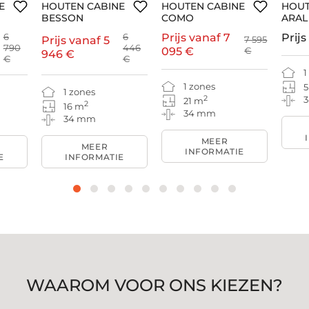
E
HOUTEN CABINE
HOUTEN CABINE
HOUT
BESSON
COMO
ARAL
6
6
Prijs vanaf
7
Prijs
Prijs vanaf
5
7 595
790
446
095 €
€
946 €
€
€
1
1 zones
5
1 zones
2
21 m
2
16 m
34 mm
34 mm
MEER
MEER
INFORMATIE
E
INFORMATIE
WAAROM VOOR ONS KIEZEN?