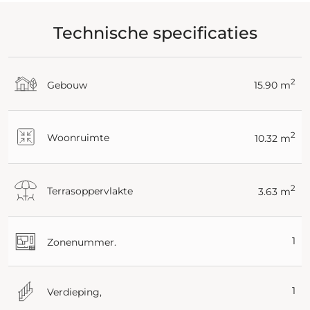
Technische specificaties
2
Gebouw
15.90 m
2
Woonruimte
10.32 m
2
Terrasoppervlakte
3.63 m
1
Zonenummer.
1
Verdieping,