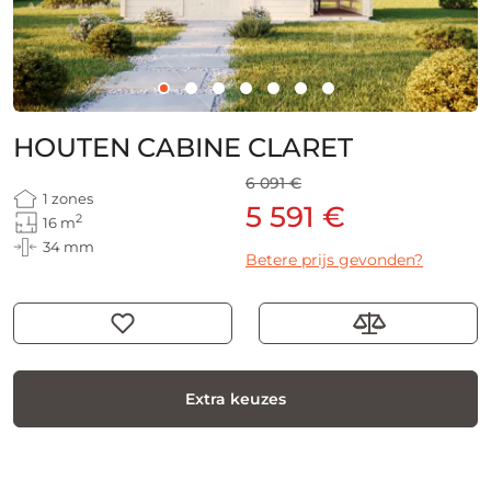
HOUTEN CABINE CLARET
6 091 €
1 zones
5 591 €
2
16 m
34 mm
Betere prijs gevonden?
Extra keuzes