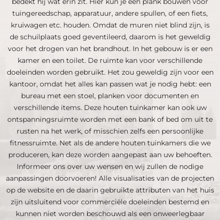
bedekt hij wat erin zit. Hier kun je een plank bouwen voor
tuingereedschap, apparatuur, andere spullen, of een fiets,
kruiwagen etc. houden. Omdat de muren niet blind zijn, is
de schuilplaats goed geventileerd, daarom is het geweldig
voor het drogen van het brandhout. In het gebouw is er een
kamer en een toilet. De ruimte kan voor verschillende
doeleinden worden gebruikt. Het zou geweldig zijn voor een
kantoor, omdat het alles kan passen wat je nodig hebt: een
bureau met een stoel, planken voor documenten en
verschillende items. Deze houten tuinkamer kan ook uw
ontspanningsruimte worden met een bank of bed om uit te
rusten na het werk, of misschien zelfs een persoonlijke
fitnessruimte. Net als de andere houten tuinkamers die we
produceren, kan deze worden aangepast aan uw behoeften.
Informeer ons over uw wensen en wij zullen de nodige
aanpassingen doorvoeren! Alle visualisaties van de projecten
op de website en de daarin gebruikte attributen van het huis
zijn uitsluitend voor commerciële doeleinden bestemd en
kunnen niet worden beschouwd als een onweerlegbaar