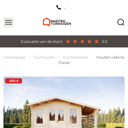
.
.
Evaluatie van de klant
5.0
Homepage
Tuinhuizen
Tuinkantoren
Houten cabine
Claret
-500 €