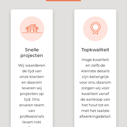
Snelle
Topkwaliteit
projecten
Hoge kwaliteit
Wij waarderen
en zelfs de
de tijd van
kleinste details
onze klanten
zijn belangrijk
en daarom
voor ons, daarom
leveren wij
zorgen wij voor
projecten op
kwaliteit vanaf
tijd. Ons
de aankoop van
ervaren team
het hout tot en
van
met het laatste
professionals
afwerkingsdetail.
levert niet