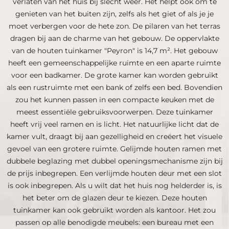
verlaten van het huis bij slecht weer. Het helpt ook om te
genieten van het buiten zijn, zelfs als het giet of als je je
moet verbergen voor de hete zon. De pilaren van het terras
dragen bij aan de charme van het gebouw. De oppervlakte
van de houten tuinkamer "Peyron" is 14,7 m². Het gebouw
heeft een gemeenschappelijke ruimte en een aparte ruimte
voor een badkamer. De grote kamer kan worden gebruikt
als een rustruimte met een bank of zelfs een bed. Bovendien
zou het kunnen passen in een compacte keuken met de
meest essentiële gebruiksvoorwerpen. Deze tuinkamer
heeft vrij veel ramen en is licht. Het natuurlijke licht dat de
kamer vult, draagt bij aan gezelligheid en creëert het visuele
gevoel van een grotere ruimte. Gelijmde houten ramen met
dubbele beglazing met dubbel openingsmechanisme zijn bij
de prijs inbegrepen. Een verlijmde houten deur met een slot
is ook inbegrepen. Als u wilt dat het huis nog helderder is, is
het beter om de glazen deur te kiezen. Deze houten
tuinkamer kan ook gebruikt worden als kantoor. Het zou
passen op alle benodigde meubels: een bureau met een