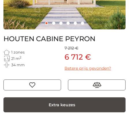
HOUTEN CABINE PEYRON
7 212 €
1 zones
6 712 €
2
21 m
34 mm
Betere prijs gevonden?
Extra keuzes