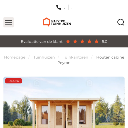
.
.
Evaluatie van de klant
5.0
Homepage
Tuinhuizen
Tuinkantoren
Houten cabine
Peyron
-500 €