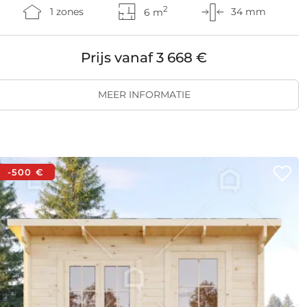
2
1 zones
6 m
34 mm
Prijs vanaf
3 668 €
MEER INFORMATIE
-500 €