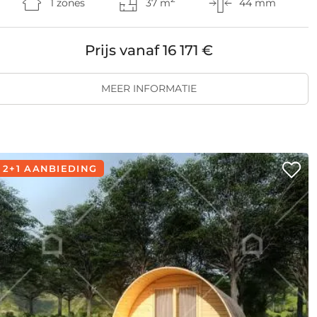
1 zones
37 m
44 mm
Prijs vanaf
16 171 €
MEER INFORMATIE
2+1 AANBIEDING