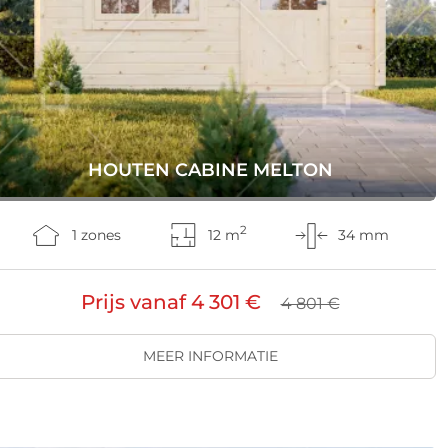
HOUTEN CABINE MELTON
2
1 zones
12 m
34 mm
Prijs vanaf
4 301 €
4 801 €
MEER INFORMATIE