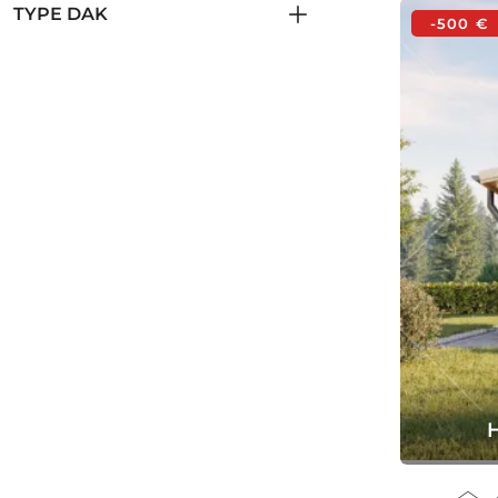
TYPE DAK
-500 €