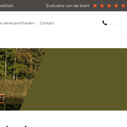
aliteit
Evaluatie van de klant
.
.
hte werkzaamheden
Contact