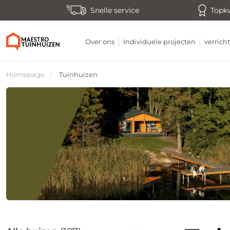
Snelle service
Topkw
Over ons
Individuele projecten
verric
Homepage
Tuinhuizen