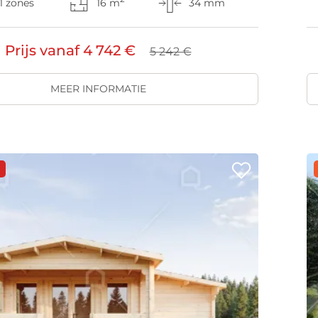
1 zones
16 m
34 mm
Prijs vanaf
4 742 €
5 242 €
MEER INFORMATIE