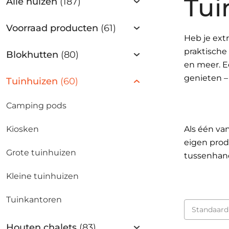
Tui
Alle huizen
(187)
Voorraad producten
(61)
Heb je ext
praktische 
Blokhutten
(80)
en meer. E
genieten –
Tuinhuizen
(60)
Camping pods
Kiosken
Als één va
eigen prod
Grote tuinhuizen
tussenhand
Kleine tuinhuizen
Tuinkantoren
Houten chalets
(83)