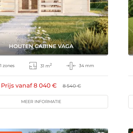
HOUTEN CABINE VAGA
2
1 zones
31 m
34 mm
Prijs vanaf
8 040 €
8 540 €
MEER INFORMATIE