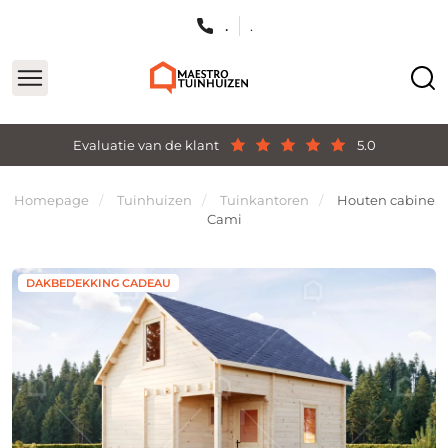
.
.
Evaluatie van de klant
5.0
Homepage
Tuinhuizen
Tuinkantoren
Houten cabine
Cami
DAKBEDEKKING CADEAU