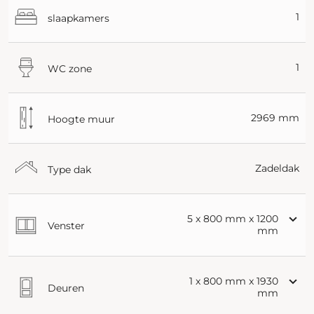
1
slaapkamers
1
WC zone
2969 mm
Hoogte muur
Zadeldak
Type dak
5 x 800 mm x 1200
Venster
mm
1 x 800 mm x 1930
Deuren
mm