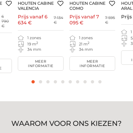
E
HOUTEN CABINE
HOUTEN CABINE
HOUT
VALENCIA
COMO
ARAL
6
Prijs vanaf
6
Prijs vanaf
7
Prijs
7 134
7 595
790
634 €
€
095 €
€
€
1
1 zones
1 zones
5
2
2
19 m
21 m
34 mm
34 mm
MEER
MEER
INFORMATIE
INFORMATIE
E
WAAROM VOOR ONS KIEZEN?