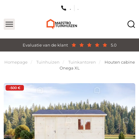
.
.
Evaluatie van de klant
5.0
Homepage
Tuinhuizen
Tuinkantoren
Houten cabine
Onega XL
-500 €