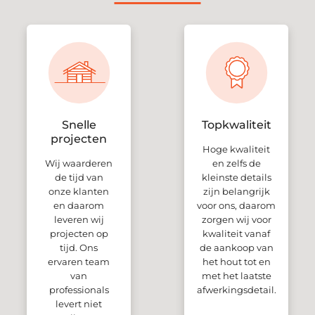
Snelle
Topkwaliteit
projecten
Hoge kwaliteit
Wij waarderen
en zelfs de
de tijd van
kleinste details
onze klanten
zijn belangrijk
en daarom
voor ons, daarom
leveren wij
zorgen wij voor
projecten op
kwaliteit vanaf
tijd. Ons
de aankoop van
ervaren team
het hout tot en
van
met het laatste
professionals
afwerkingsdetail.
levert niet