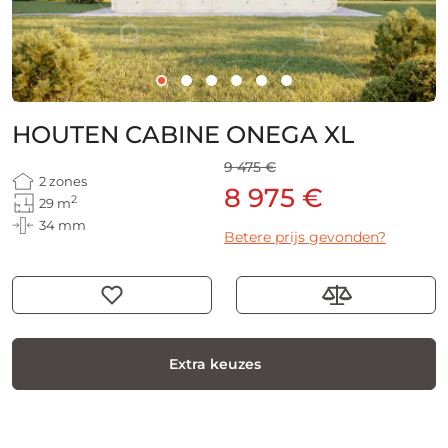
HOUTEN CABINE ONEGA XL
9 475 €
2 zones
8 975 €
2
29 m
34 mm
Betere prijs gevonden?
Extra keuzes