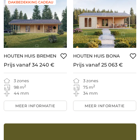
DAKBEDEKKING CADEAU
HOUTEN HUIS BREMEN
HOUTEN HUIS BONA
Prijs vanaf
34 240 €
Prijs vanaf
25 063 €
3 zones
3 zones
2
2
98 m
75 m
44 mm
34 mm
MEER INFORMATIE
MEER INFORMATIE