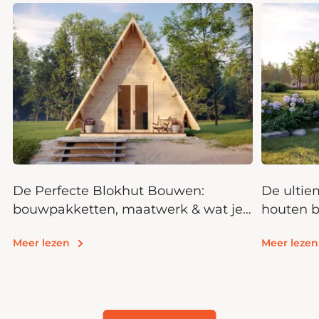
De Perfecte Blokhut Bouwen:
De ultie
bouwpakketten, maatwerk & wat je
houten b
moet weten
kits voor
Meer lezen
Meer lezen