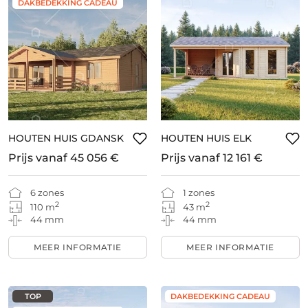
DAKBEDEKKING CADEAU
HOUTEN HUIS GDANSK
HOUTEN HUIS ELK
Prijs vanaf
45 056 €
Prijs vanaf
12 161 €
6 zones
1 zones
2
2
110 m
43 m
44 mm
44 mm
MEER INFORMATIE
MEER INFORMATIE
TOP
DAKBEDEKKING CADEAU