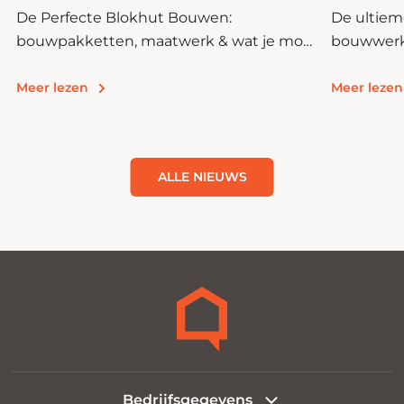
De Perfecte Blokhut Bouwen:
De ultiem
bouwpakketten, maatwerk & wat je moet
bouwwerke
weten
achtertui
Meer lezen
Meer lezen
ALLE NIEUWS
Bedrijfsgegevens