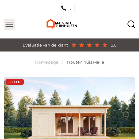
.
.
Evaluatie van de klant
5.0
Homepage
Houten huis Malia
-500 €