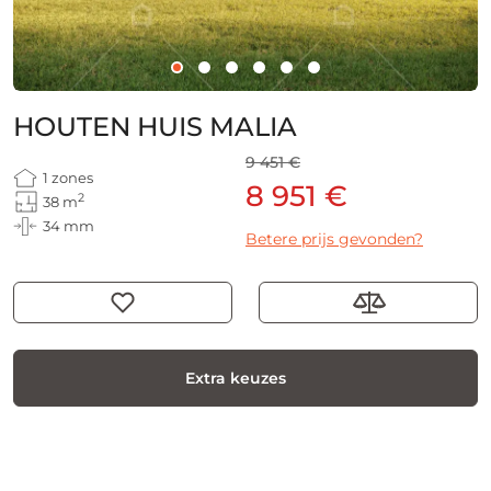
HOUTEN HUIS MALIA
9 451 €
1 zones
8 951 €
2
38 m
34 mm
Betere prijs gevonden?
Extra keuzes