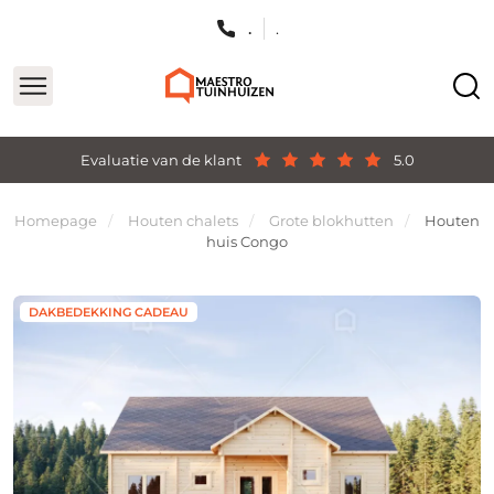
.
.
Evaluatie van de klant
5.0
Homepage
Houten chalets
Grote blokhutten
Houten
huis Congo
DAKBEDEKKING CADEAU