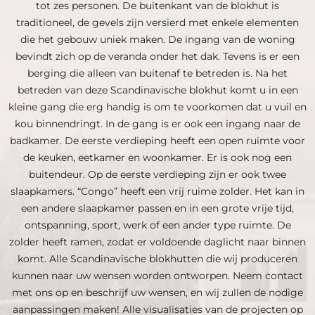
tot zes personen. De buitenkant van de blokhut is
traditioneel, de gevels zijn versierd met enkele elementen
die het gebouw uniek maken. De ingang van de woning
bevindt zich op de veranda onder het dak. Tevens is er een
berging die alleen van buitenaf te betreden is. Na het
betreden van deze Scandinavische blokhut komt u in een
kleine gang die erg handig is om te voorkomen dat u vuil en
kou binnendringt. In de gang is er ook een ingang naar de
badkamer. De eerste verdieping heeft een open ruimte voor
de keuken, eetkamer en woonkamer. Er is ook nog een
buitendeur. Op de eerste verdieping zijn er ook twee
slaapkamers. “Congo” heeft een vrij ruime zolder. Het kan in
een andere slaapkamer passen en in een grote vrije tijd,
ontspanning, sport, werk of een ander type ruimte. De
zolder heeft ramen, zodat er voldoende daglicht naar binnen
komt. Alle Scandinavische blokhutten die wij produceren
kunnen naar uw wensen worden ontworpen. Neem contact
met ons op en beschrijf uw wensen, en wij zullen de nodige
aanpassingen maken! Alle visualisaties van de projecten op