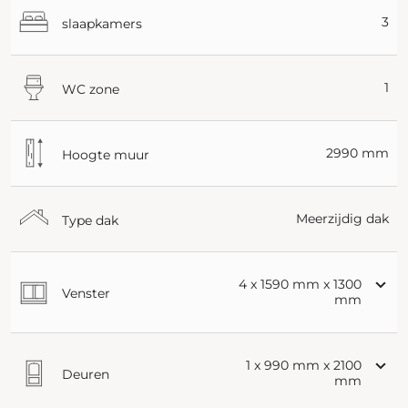
3
slaapkamers
1
WC zone
2990 mm
Hoogte muur
Meerzijdig dak
Type dak
4 x 1590 mm x 1300
Venster
mm
1 x 990 mm x 2100
Deuren
mm