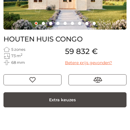
HOUTEN HUIS CONGO
59 832 €
5 zones
2
73 m
68 mm
Betere prijs gevonden?
Extra keuzes