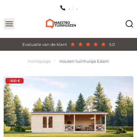
.
.
Evaluatie van de klant
5.0
Homepage
Houten tuinhuisje Edam
-500 €