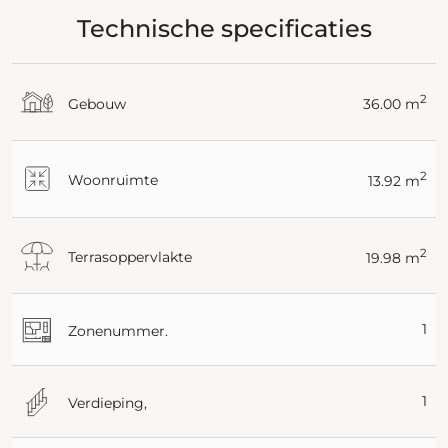
Technische specificaties
2
Gebouw
36.00 m
2
Woonruimte
13.92 m
2
Terrasoppervlakte
19.98 m
1
Zonenummer.
1
Verdieping,