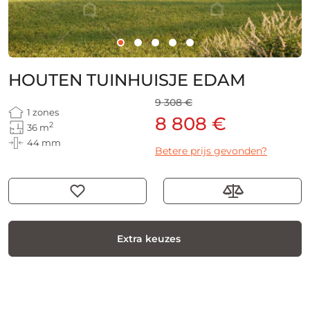
HOUTEN TUINHUISJE EDAM
9 308 €
1 zones
8 808 €
2
36 m
44 mm
Betere prijs gevonden?
Extra keuzes