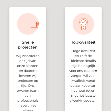
Snelle
Topkwaliteit
projecten
Hoge kwaliteit
Wij waarderen
en zelfs de
de tijd van
kleinste details
onze klanten
zijn belangrijk
en daarom
voor ons, daarom
leveren wij
zorgen wij voor
projecten op
kwaliteit vanaf
tijd. Ons
de aankoop van
ervaren team
het hout tot en
van
met het laatste
professionals
afwerkingsdetail.
levert niet
alleen