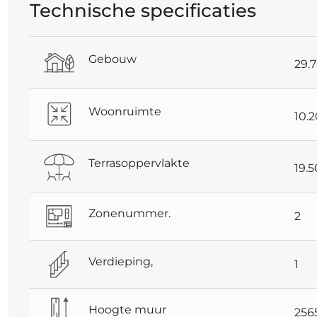
Technische specificaties
Gebouw
29.
Woonruimte
10.
Terrasoppervlakte
19.
Zonenummer.
2
Verdieping,
1
Hoogte muur
25