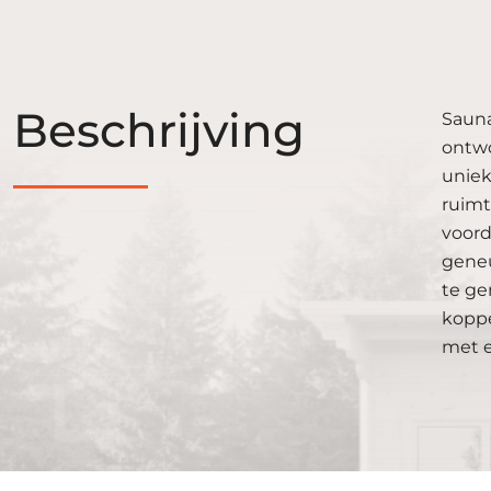
Beschrijving
Sauna
ontwo
uniek
ruimt
voord
geneu
te ge
koppe
met e