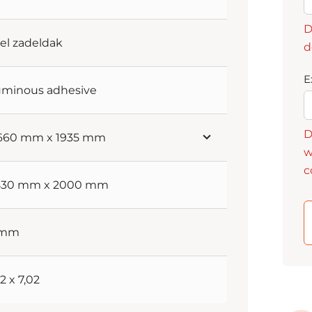
D
el zadeldak
d
E
uminous adhesive
D
 660 mm x 1935 mm
w
c
 830 mm x 2000 mm
 mm
3,2 x 7,02