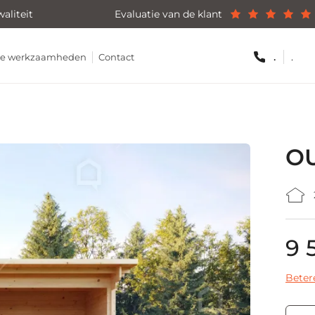
aliteit
Evaluatie van de klant
.
.
hte werkzaamheden
Contact
O
9 
Beter