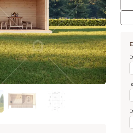
E
D
I
D