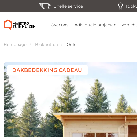
Snelle service
Topkw
Over ons
Individuele projecten
verric
Homepage
Blokhutten
Oulu
DAKBEDEKKING CADEAU