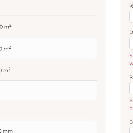
S
2
70 m
D
2
20 m
S
v
2
50 m
R
S
h
B
65 mm