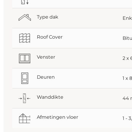
Type dak
Enk
Roof Cover
Bit
Venster
2 x
Deuren
1 x
Wanddikte
44
Afmetingen vloer
1 - 