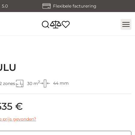
5.0
Flexibele facturering
ULU
2
44 mm
2 zones
30 m
535 €
e prijs gevonden?