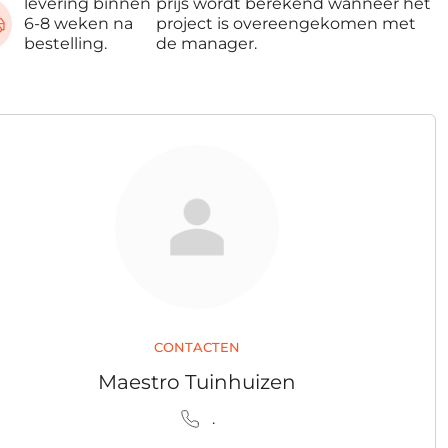
levering binnen
prijs wordt berekend wanneer het
6-8 weken na
project is overeengekomen met
bestelling.
de manager.
CONTACTEN
Maestro Tuinhuizen
.