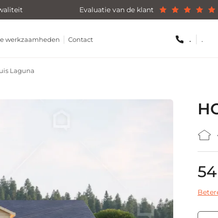
aliteit
Evaluatie van de klant
.
.
hte werkzaamheden
Contact
uis Laguna
H
54
Beter