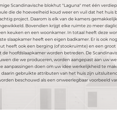
mige Scandinavische blokhut "Laguna" met één verdieping
bule die de hoeveelheid koud weer en vuil dat het huis
chtig project. Daarom is elk van de kamers gemakkelijk
ingewikkeld. Bovendien krijgt elke ruimte zo meer daglic
en keuken en een woonkamer. In totaal heeft deze woni
ste slaapkamer heeft een eigen badkamer. Er is ook n
ut heeft ook een berging (of stookruimte) en een groot t
t de hoofdslaapkamer worden betreden. De Scandinavisc
wen die we produceren, worden aangepast aan uw wense
e aanpassingen doen om uw idee werkelijkheid te maken!
 daarin gebruikte attributen van het huis zijn uitslu
worden beschouwd als een onweerlegbaar voorbeeld van