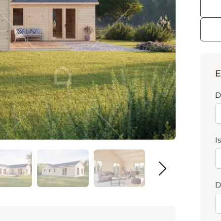
E
D
I
D