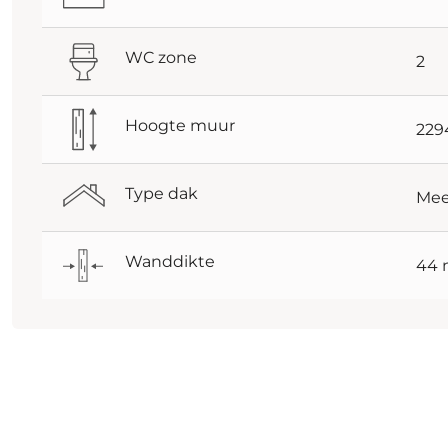
WC zone
2
Hoogte muur
22
Type dak
Mee
Wanddikte
44