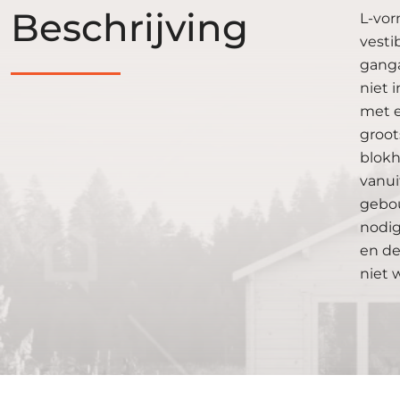
Beschrijving
L-vor
vesti
ganga
niet 
met e
groot
blokh
vanui
gebou
nodig
en de
niet 