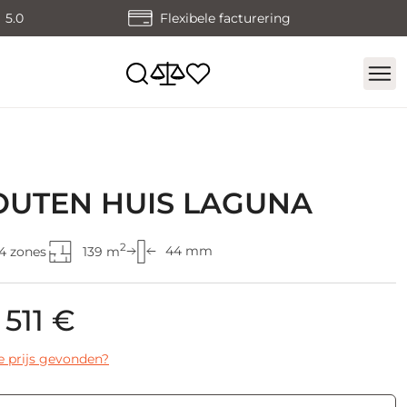
5.0
Flexibele facturering
OUTEN HUIS LAGUNA
2
44 mm
4 zones
139 m
 511 €
e prijs gevonden?