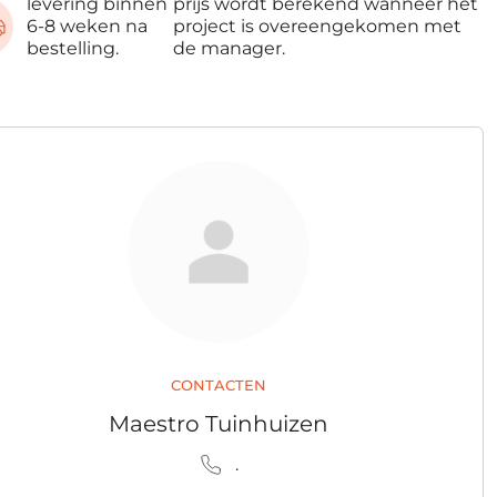
levering binnen
prijs wordt berekend wanneer het
6-8 weken na
project is overeengekomen met
bestelling.
de manager.
CONTACTEN
Maestro Tuinhuizen
.