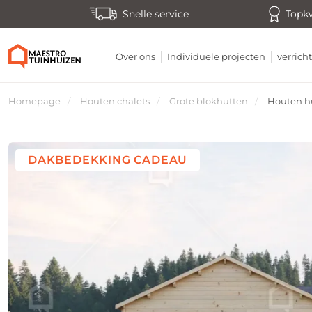
Snelle service
Topkw
Over ons
Individuele projecten
verric
Homepage
Houten chalets
Grote blokhutten
Houten h
DAKBEDEKKING CADEAU