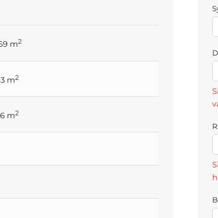
S
2
.69 m
D
2
13 m
S
v
2
56 m
R
S
h
B