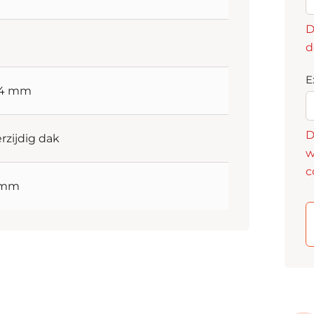
D
d
E
94 mm
D
rzijdig dak
w
c
 mm