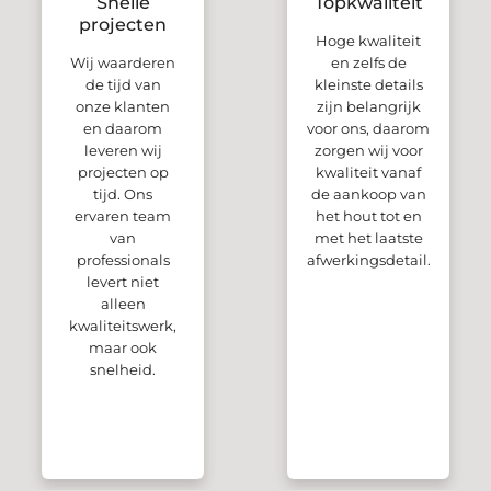
Snelle
Topkwaliteit
projecten
Hoge kwaliteit
Wij waarderen
en zelfs de
de tijd van
kleinste details
onze klanten
zijn belangrijk
en daarom
voor ons, daarom
leveren wij
zorgen wij voor
projecten op
kwaliteit vanaf
tijd. Ons
de aankoop van
ervaren team
het hout tot en
van
met het laatste
professionals
afwerkingsdetail.
levert niet
alleen
kwaliteitswerk,
maar ook
snelheid.