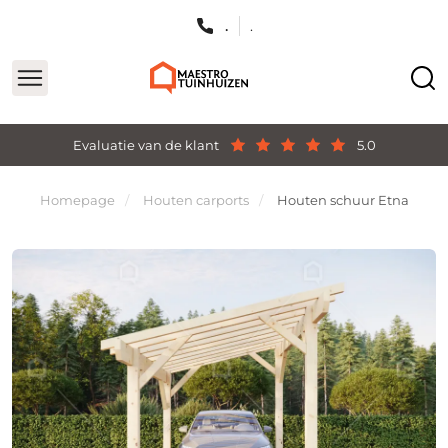
.
.
Evaluatie van de klant
5.0
Homepage
Houten carports
Houten schuur Etna