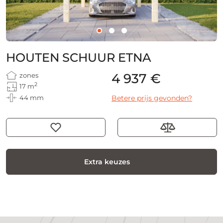
HOUTEN SCHUUR ETNA
4 937 €
zones
2
17 m
44 mm
Betere prijs gevonden?
Extra keuzes