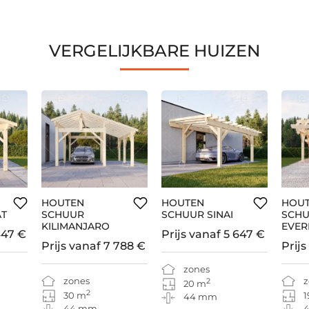
VERGELIJKBARE HUIZEN
HOUTEN
HOUTEN
HOU
AT
SCHUUR
SCHUUR SINAI
SCH
KILIMANJARO
EVER
447 €
Prijs vanaf
5 647 €
Prijs vanaf
7 788 €
Prijs
zones
zones
z
2
20 m
2
30 m
1
44 mm
44 mm