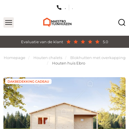
.
.
Evaluatie van de klant
5.0
Homepage
Houten chalets
Blokhutten met overkapping
Houten huis Ebro
DAKBEDEKKING CADEAU