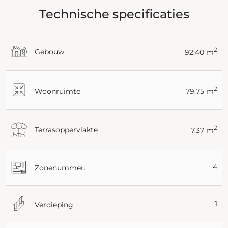
Technische specificaties
2
Gebouw
92.40 m
2
Woonruimte
79.75 m
2
Terrasoppervlakte
7.37 m
4
Zonenummer.
1
Verdieping,