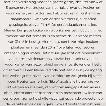
met één verdieping voor een groter gezin, idealiter van 4 of
5 personen. Het project van het huis omvat de keuken en
woonkamer, een badkamer, hal, bijkeuken of kast en drie
slaapkamers. Twee van de slaapkamers zijn identiek
gespiegeld, elk van 11 m². De derde slaapkamer is iets
kleiner. De grote keuken en woonkamer bevindt zich in het
midden van het zomerhuis en neemt de vierkante meters
van 31 m² in beslag. Hier kunt u een L-vormige keuken
plaatsen en meer dan 20 m² overlaten voor eet- en
ontspanningsruimtes. Het natuurlijke licht dat binnenkomt
via enorme vitrineramen voorziet het interieur van de
woonkamer van gezelligheid en warmte. Bovendien heeft
dit zomerhuis een kleine veranda met een dak bij de ingang.
Het verhoogt het niveau van comfort en veiligheid bij slecht
weer. Houten zomerhuis "Ebro", zoals alle huizen die we
ontwerpen en bouwen, kan worden aangepast aan ieders
eisen. Neem contact met ons op en presenteer uw idee van
een droom zomerhuis! Alle visualisaties van de projecten op
de website en de daarin gebruikte attributen van het huis