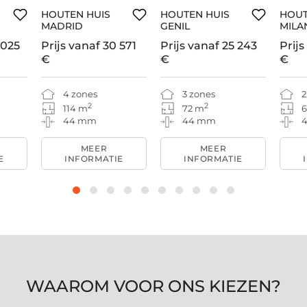
HOUTEN HUIS
HOUTEN HUIS
HOUT
MADRID
GENIL
MILA
 025
Prijs vanaf
30 571
Prijs vanaf
25 243
Prijs
€
€
€
4 zones
3 zones
2
2
2
114 m
72 m
44 mm
44 mm
MEER
MEER
E
INFORMATIE
INFORMATIE
WAAROM VOOR ONS KIEZEN?