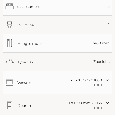
3
slaapkamers
1
WC zone
2430 mm
Hoogte muur
Zadeldak
Type dak
1 x 1620 mm x 1030
Venster
mm
1 x 1300 mm x 2135
Deuren
mm