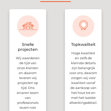
Snelle
Topkwaliteit
projecten
Hoge kwaliteit
Wij waarderen
en zelfs de
de tijd van
kleinste details
onze klanten
zijn belangrijk
en daarom
voor ons, daarom
leveren wij
zorgen wij voor
projecten op
kwaliteit vanaf
tijd. Ons
de aankoop van
ervaren team
het hout tot en
van
met het laatste
professionals
afwerkingsdetail.
levert niet